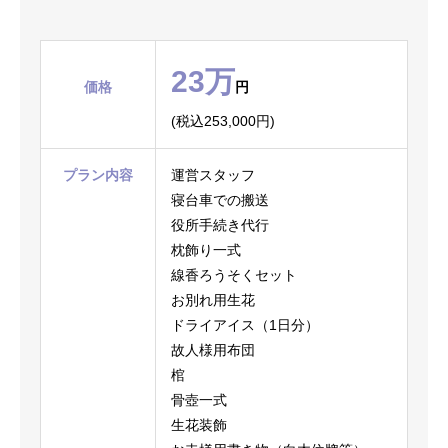
23万
価格
円
(税込253,000円)
プラン内容
運営スタッフ
寝台車での搬送
役所手続き代行
枕飾り一式
線香ろうそくセット
お別れ用生花
ドライアイス（1日分）
故人様用布団
棺
骨壺一式
生花装飾