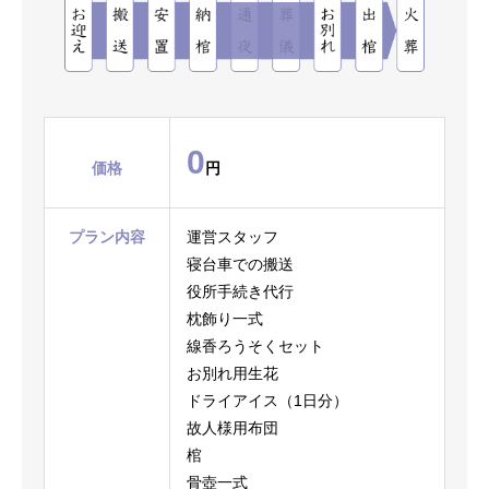
0
価格
円
プラン内容
運営スタッフ
寝台車での搬送
役所手続き代行
枕飾り一式
線香ろうそくセット
お別れ用生花
ドライアイス（1日分）
故人様用布団
棺
骨壺一式