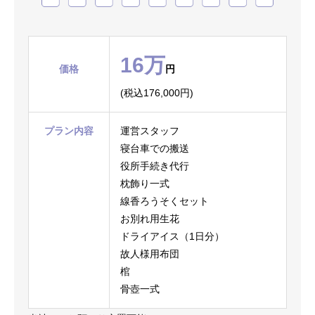
16万
価格
円
(税込176,000円)
プラン内容
運営スタッフ
寝台車での搬送
役所手続き代行
枕飾り一式
線香ろうそくセット
お別れ用生花
ドライアイス（1日分）
故人様用布団
棺
骨壺一式