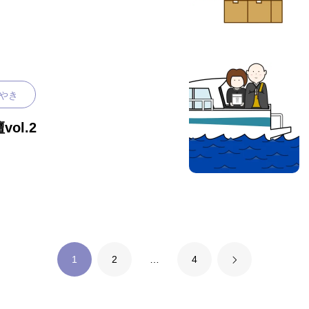
やき
ol.2
1
2
…
4