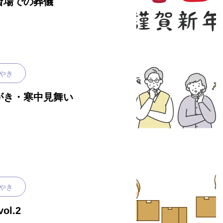
斎場での葬儀
やき
はがき・寒中見舞い
やき
l.2