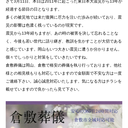
さて3月11日、本日は2011年に起こった東日本大震災から13年が
経過する節目の日となります。
多くの被災地では未だ復興に尽力を注いだ歩みが続いており、震
災の影響は色濃く残っているのが現実です。
震災から13年経ちますが、あの時の被害を決して忘れることな
く、今後も若い世代に語り継ぎ、教訓を生かすことが大切である
と感じています。岡山もいつ大きい震災に遭うか分かりません。
個々でしっかりと対策をしていきたいですね。
倉敷葬儀は岡山、倉敷で格安の葬儀を執り行っております。他社
様との相見積もりも対応していますので金額面で不安な方は一度
ご連絡下さい。誠心誠意対応いたします。気になる方はチラシを
載せていますので良かったら見て下さい。