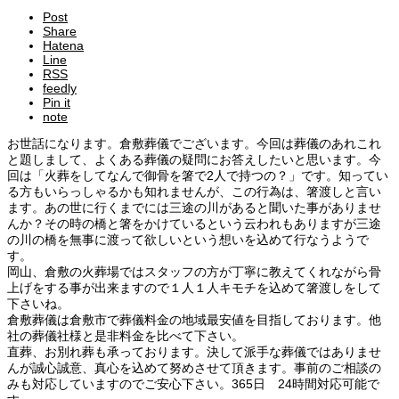
Post
Share
Hatena
Line
RSS
feedly
Pin it
note
お世話になります。倉敷葬儀でございます。今回は葬儀のあれこれ
と題しまして、よくある葬儀の疑問にお答えしたいと思います。今
回は「火葬をしてなんで御骨を箸で2人で持つの？」です。知ってい
る方もいらっしゃるかも知れませんが、この行為は、箸渡しと言い
ます。あの世に行くまでには三途の川があると聞いた事がありませ
んか？その時の橋と箸をかけているという云われもありますが三途
の川の橋を無事に渡って欲しいという想いを込めて行なうようで
す。
岡山、倉敷の火葬場ではスタッフの方が丁寧に教えてくれながら骨
上げをする事が出来ますので１人１人キモチを込めて箸渡しをして
下さいね。
倉敷葬儀は倉敷市で葬儀料金の地域最安値を目指しております。他
社の葬儀社様と是非料金を比べて下さい。
直葬、お別れ葬も承っております。決して派手な葬儀ではありませ
んが誠心誠意、真心を込めて努めさせて頂きます。事前のご相談の
みも対応していますのでご安心下さい。365日 24時間対応可能で