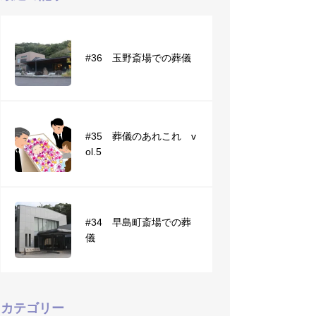
＃10 直葬
#36 玉野斎場での葬儀
＃30 自宅葬vol.2
#35 葬儀のあれこれ v
ol.5
#34 早島町斎場での葬
儀
カテゴリー