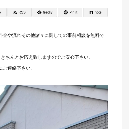
e
RSS
feedly
Pin it
note
料金や流れその他諸々に関しての事前相談を無料で
もきちんとお応え致しますのでご安心下さい。
にご連絡下さい。